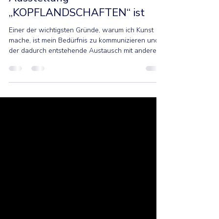
zentraler Teil meiner
Ausstellung
„KOPFLANDSCHAFTEN“ ist
Einer der wichtigsten Gründe, warum ich Kunst
mache, ist mein Bedürfnis zu kommunizieren und
der dadurch entstehende Austausch mit anderen
Menschen. Besonders bei chronischen
Erkrankungen wie Migräne erlebe ich immer
wieder, wie schwer es ist, innere Erfahrungen
sichtbar oder verständlich zu machen. Kunst
ermöglicht mir, Dinge auszudrücken, für die Worte
oft nicht ausreichen: Schmerz, Reizüberflutung,
Zeitverlust, Kontrollverlust, Rückzug oder Wut.
Gleichzeitig merke ich aber